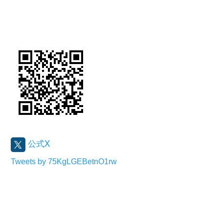
公式X
Tweets by 75KgLGEBetnO1rw