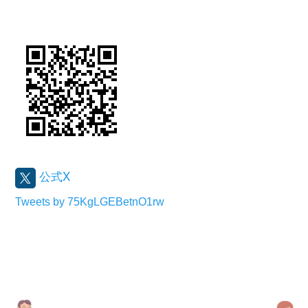
公式X
Tweets by 75KgLGEBetnO1rw